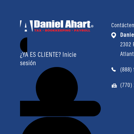
Contácte
Danie
2302 P
Atlan
¿YA ES CLIENTE? Inicie
sesión
(888)
(770)