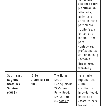
sesiones sobre
planificación
tributaria,
fusiones y
adquisiciones,
patrimonio,
auditorías, y
tendencias
legales. Ideal
para
contadores,
profesionales
de impuestos y
asesores
financieros.
gscpa.org
Southeast
10 de
The Home
Seminario
Regional
diciembre de
Depot
regional que
State Tax
2025
Headquarters,
cubre
Seminar
2455 Paces
cuestiones
(COST)
Ferry Road,
importantes de
NW, Atlanta,
impuestos
GA
cost.org
estatales para
los estados