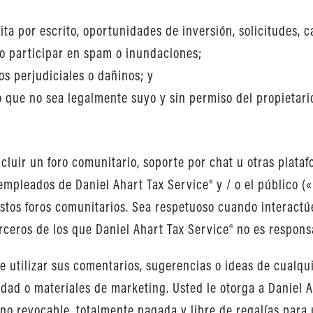
ita por escrito, oportunidades de inversión, solicitudes, 
o participar en spam o inundaciones;
os perjudiciales o dañinos; y
 que no sea legalmente suyo y sin permiso del propietario
cluir un foro comunitario, soporte por chat u otras plata
 empleados de Daniel Ahart Tax Service® y / o el público (
estos foros comunitarios. Sea respetuoso cuando interactú
rceros de los que Daniel Ahart Tax Service® no es respons
 utilizar sus comentarios, sugerencias o ideas de cualqu
cidad o materiales de marketing. Usted le otorga a Daniel 
 no revocable, totalmente pagada y libre de regalías para 