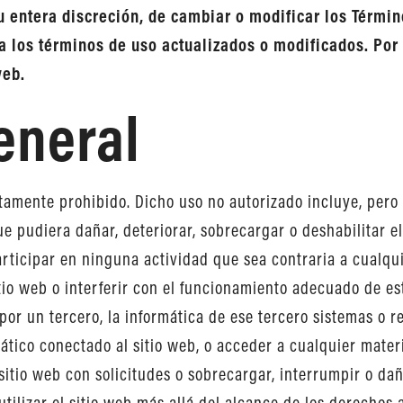
 entera discreción, de cambiar o modificar los Término
ta los términos de uso actualizados o modificados. Por
web.
eneral
ctamente prohibido. Dicho uso no autorizado incluye, pero 
 pudiera dañar, deteriorar, sobrecargar o deshabilitar el 
articipar en ninguna actividad que sea contraria a cualqu
 sitio web o interferir con el funcionamiento adecuado de e
 por un tercero, la informática de ese tercero sistemas o r
mático conectado al sitio web, o acceder a cualquier mater
sitio web con solicitudes o sobrecargar, interrumpir o dañ
utilizar el sitio web más allá del alcance de los derechos