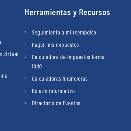
powered by
G
o
o
g
l
e
Valórenos
Contáctenos
Ver detalles
Herramientas y Recursos
Valórenos
Programar una cita
Ver detalles
Contáctenos
Programar una cita
Seguimiento a mi reembolso
Contáctenos
s
Valórenos
Pagar mis impuestos
 virtual
Calculadora de impuestos forma
1040
cina
Calculadoras financieras
Boletín informativo
Directorio de Eventos