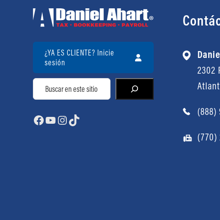
Contá
¿YA ES CLIENTE? Inicie
Danie
sesión
2302 P
Buscar
Atlan
(888)
Facebook
YouTube
Instagram
TikTok
(770)