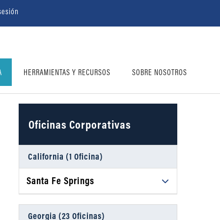
 sesión
A
HERRAMIENTAS Y RECURSOS
SOBRE NOSOTROS
Oficinas Corporativas
California (1 Oficina)
Santa Fe Springs
Daniel Ahart Tax Service®
12634 Imperial Hwy, Suite A102
Georgia (23 Oficinas)