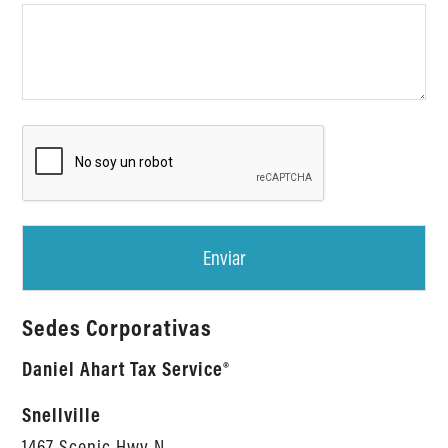
C
A
P
T
C
H
A
Sedes Corporativas
Daniel Ahart Tax Service®
Snellville
1467 Scenic Hwy N