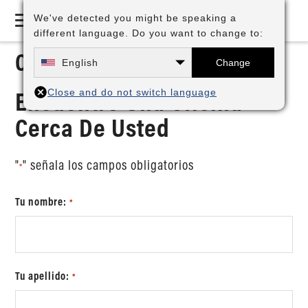
We've detected you might be speaking a
different language. Do you want to change to:
Contáctenos
English
Change
Encuentre Una Oficina
Close and do not switch language
Cerca De Usted
"
" señala los campos obligatorios
*
Tu nombre:
*
Tu apellido:
*