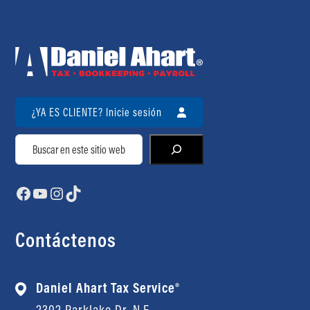
¿YA ES CLIENTE? Inicie sesión
Buscar
Facebook
YouTube
Instagram
TikTok
Contáctenos
Daniel Ahart Tax Service®
2302 Parklake Dr. N.E.,