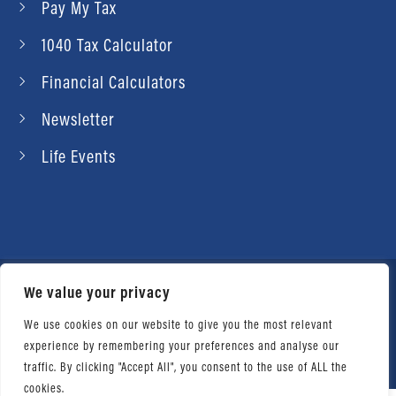
Pay My Tax
1040 Tax Calculator
Financial Calculators
Newsletter
Life Events
We value your privacy
© 2026 Daniel Ahart Tax Service®. Most offices
independently owned and operated. |
Terms of
We use cookies on our website to give you the most relevant
experience by remembering your preferences and analyse our
Use
|
Privacy Notice
traffic. By clicking "Accept All", you consent to the use of ALL the
cookies.